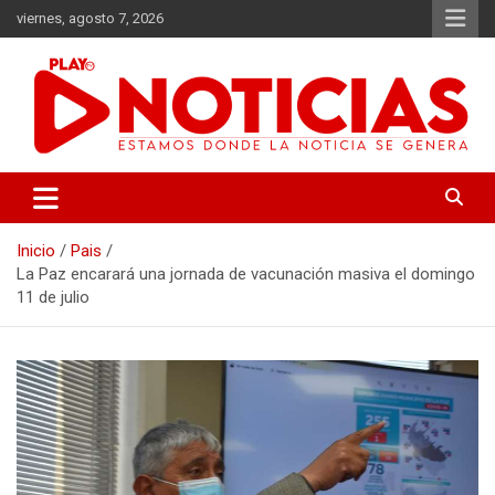
Saltar
viernes, agosto 7, 2026
al
contenido
Estamos donde se genera la noticia
Play Noticias
Inicio
Pais
La Paz encarará una jornada de vacunación masiva el domingo
11 de julio