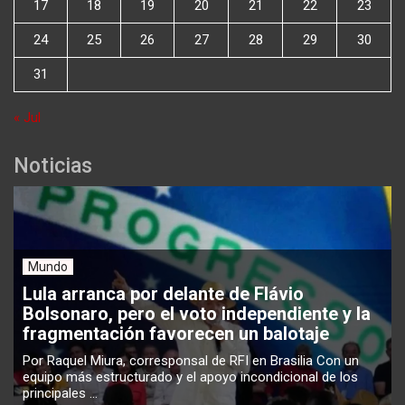
17
18
19
20
21
22
23
24
25
26
27
28
29
30
31
« Jul
Noticias
Mundo
Lula arranca por delante de Flávio
Bolsonaro, pero el voto independiente y la
fragmentación favorecen un balotaje
Por Raquel Miura, corresponsal de RFI en Brasilia Con un
equipo más estructurado y el apoyo incondicional de los
principales ...