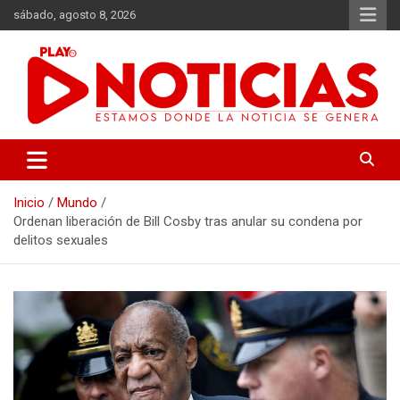
Saltar
sábado, agosto 8, 2026
al
contenido
Estamos donde se genera la noticia
Play Noticias
Inicio
Mundo
Ordenan liberación de Bill Cosby tras anular su condena por
delitos sexuales