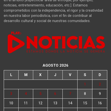
en el ámbito [especificar área de enfoque, por ejemplo,
noticias, entretenimiento, educación, etc.]. Estamos
comprometidos con la independencia, el rigor y la creatividad
en nuestra labor periodística, con el fin de contribuir al
desarrollo cultural y social de nuestras comunidades.
AGOSTO 2026
L
M
X
J
V
S
D
1
2
3
4
5
6
7
8
9
10
11
12
13
14
15
16