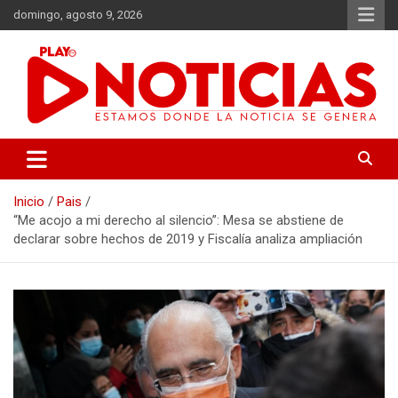
Saltar
domingo, agosto 9, 2026
al
contenido
Estamos donde se genera la noticia
Play Noticias
Inicio
Pais
“Me acojo a mi derecho al silencio”: Mesa se abstiene de
declarar sobre hechos de 2019 y Fiscalía analiza ampliación