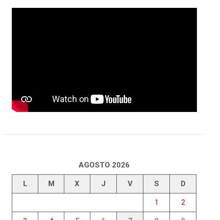
AGOSTO 2026
L
M
X
J
V
S
D
1
2