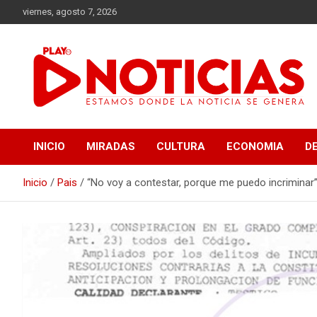
Saltar
viernes, agosto 7, 2026
al
contenido
Estamos donde se genera la noticia
Play Noticias
INICIO
MIRADAS
CULTURA
ECONOMIA
D
Inicio
Pais
“No voy a contestar, porque me puedo incriminar”